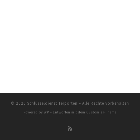
© 2026
Schlüsseldienst Terporten
– Alle Rechte vorbehalten
Powered by
WP
– Entworfen mit dem
Customizr-Theme